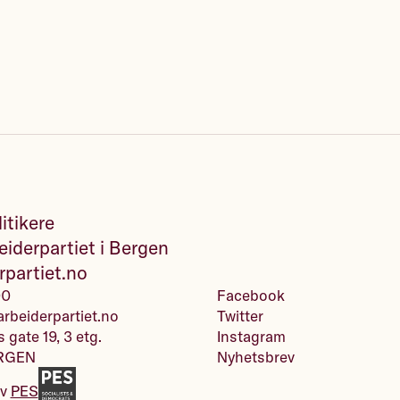
itikere
iderpartiet i Bergen
rpartiet.no
00
Facebook
rbeiderpartiet.no
Twitter
s gate 19, 3 etg.
Instagram
RGEN
Nyhetsbrev
av
PES