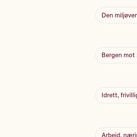
Den miljøve
Bergen mot 2
Idrett, frivil
Arbeid, næri