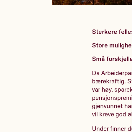
Sterkere fell
Store mulighe
Små forskjell
Da Arbeiderpa
bærekraftig. S
var høy, spare
pensjonspremie
gjenvunnet hand
vil kreve god 
Under finner d