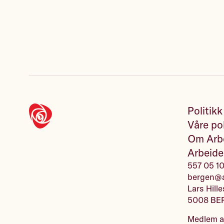
Politikk
Våre pol
Om Arbe
Arbeide
557 05 1
bergen@a
Lars Hille
5008 BE
Medlem 