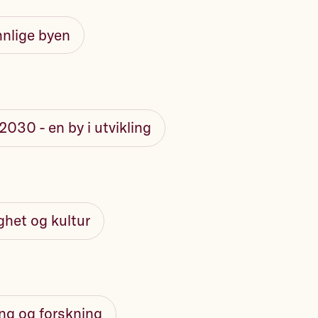
nnlige byen
030 - en by i utvikling
lighet og kultur
ng og forskning