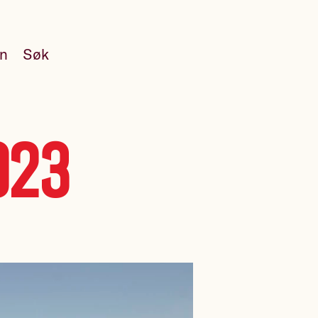
en
Søk
023