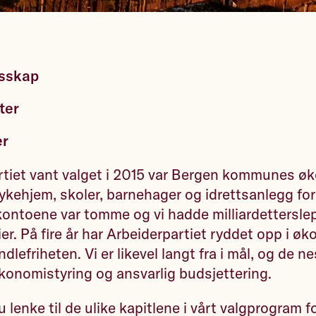
esskap
ter
er
rtiet vant valget i 2015 var Bergen kommunes ø
ykehjem, skoler, barnehager og idrettsanlegg for
kontoene var tomme og vi hadde milliardettersle
r. På fire år har Arbeiderpartiet ryddet opp i ø
lefriheten. Vi er likevel langt fra i mål, og de ne
økonomistyring og ansvarlig budsjettering.
u lenke til de ulike kapitlene i vårt valgprogram 