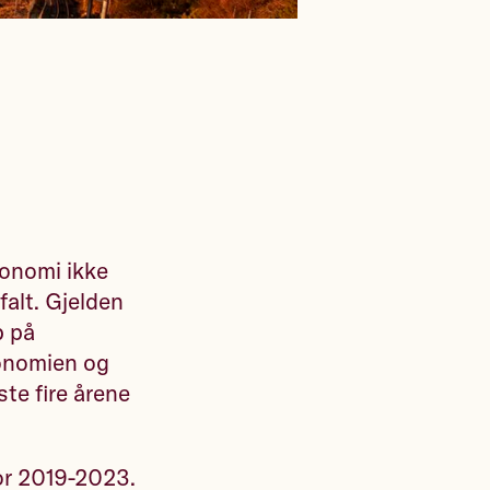
konomi ikke
falt. Gjelden
p på
konomien og
ste fire årene
for 2019-2023.