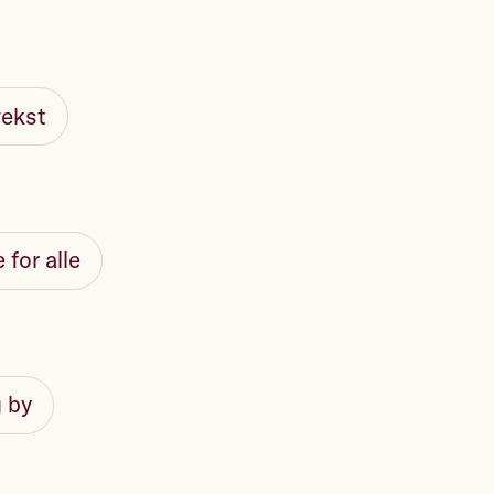
ekst
 for alle
g by