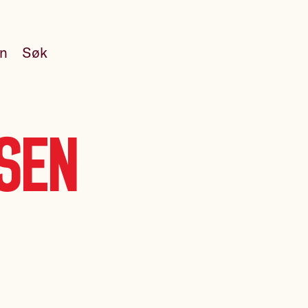
en
Søk
ksen