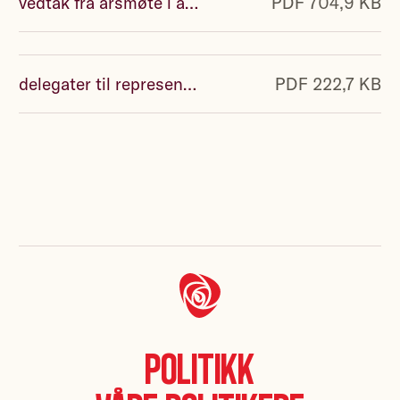
vedtak fra årsmøte i aib - 2025.pdf
PDF 704,9 KB
delegater til representantskapsmøtet i aib 2025 - oppdatert per 10 03 25_.pdf
PDF 222,7 KB
Politikk