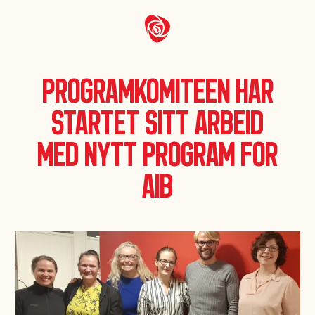
Programkomiteen har
startet sitt arbeid
med nytt program for
AiB