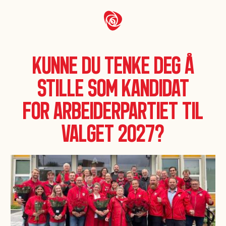
Kunne du tenke deg å
stille som kandidat
for Arbeiderpartiet til
valget 2027?