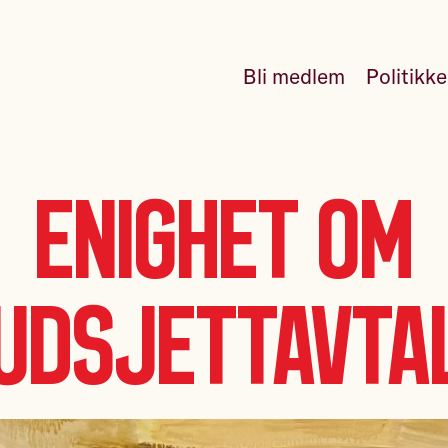
Bli medlem
Politikk
Enighet om
udsjettavta