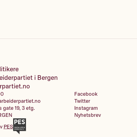
itikere
iderpartiet i Bergen
rpartiet.no
00
Facebook
rbeiderpartiet.no
Twitter
s gate 19, 3 etg.
Instagram
RGEN
Nyhetsbrev
av
PES