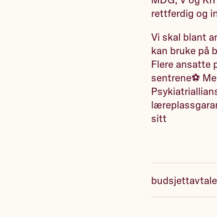
rettferdig og 
Vi skal blant 
kan bruke på bu
Flere ansatte
sentrene⚽️ Mer
Psykiatriallia
læreplassgaran
sitt