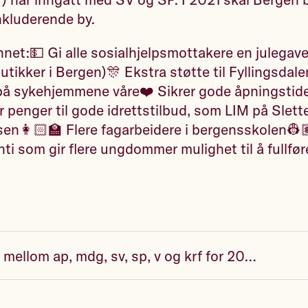
inkluderende by.
annet:💵 Gi alle sosialhjelpsmottakere en julegav
tikker i Bergen)🎊 Ekstra støtte til Fyllingsdalen t
 på sykehjemmene våre❤️ Sikrer gode åpningstid
 penger til gode idrettstilbud, som LIM på Slet
nsen👩🏻‍🏫 Flere fagarbeidere i bergensskolen👷
ti som gir flere ungdommer mulighet til å fullfør
budsjettavtale mellom ap, mdg, sv, sp, v og krf for 2021.pdf