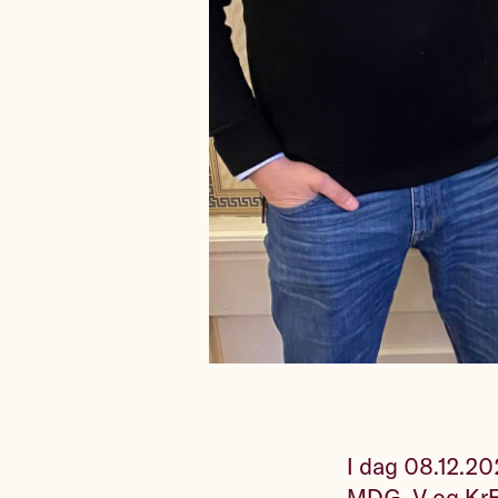
I dag 08.12.20
MDG, V og KrF)