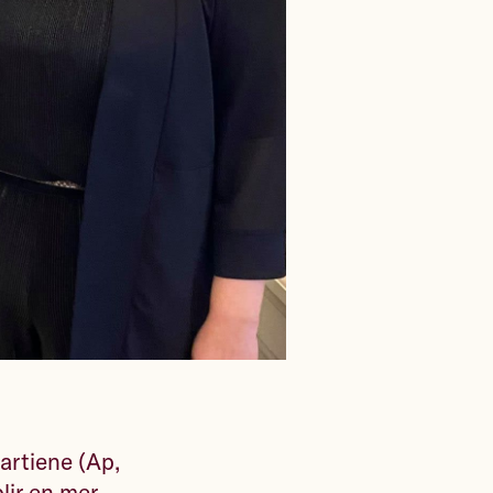
artiene (Ap,
lir en mer