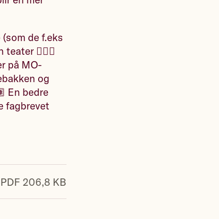
e (som de f.eks
eater 🧑🏼‍⚕️
er på MO-
tebakken og
🏽 En bedre
e fagbrevet
PDF 206,8 KB