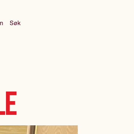
en
Søk
le