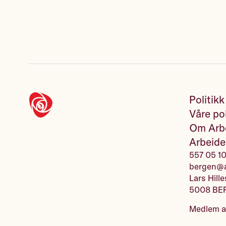
Politikk
Våre pol
Om Arbe
Arbeide
557 05 1
bergen@a
Lars Hille
5008 BE
Medlem 