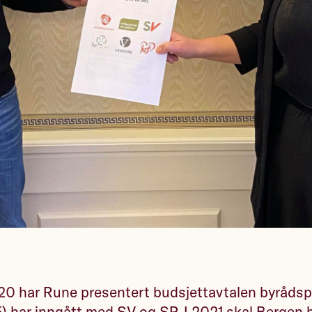
20 har Rune presentert budsjettavtalen byrådsp
 har inngått med SV og SP. I 2021 skal Bergen b