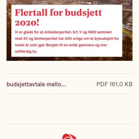
budsjettavtale mellom ap mdg sv sp v og krf for 2020.pdf
PDF 161,0 KB