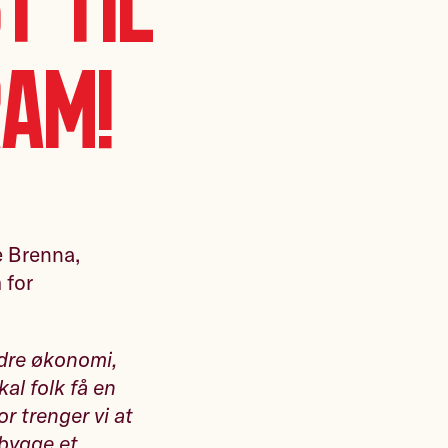
t til
am!
e Brenna,
 for
bedre økonomi,
al folk få en
r trenger vi at
 bygge et