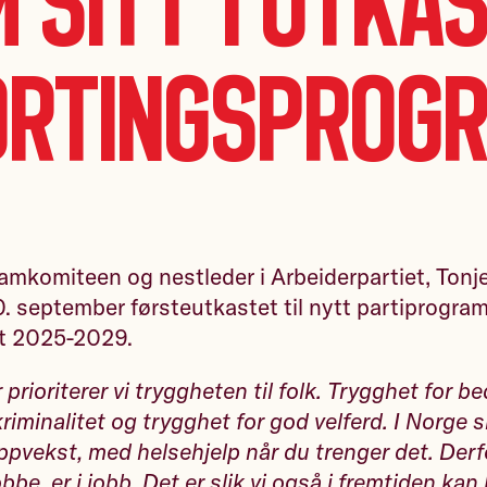
 sitt 1 utkas
ortingsprogr
amkomiteen og nestleder i Arbeiderpartiet, Tonj
. september førsteutkastet til nytt partiprogram
et 2025-2029.
er prioriterer vi tryggheten til folk. Trygghet for 
iminalitet og trygghet for god velferd. I Norge sk
pvekst, med helsehjelp når du trenger det. Derfo
bbe, er i jobb. Det er slik vi også i fremtiden kan