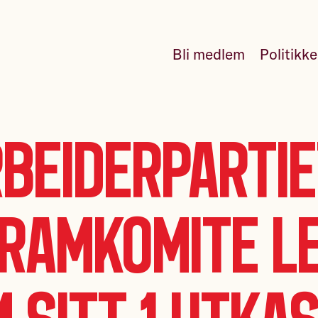
Bli medlem
Politikk
beiderparti
ramkomite l