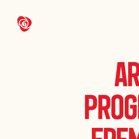
Ar
prog