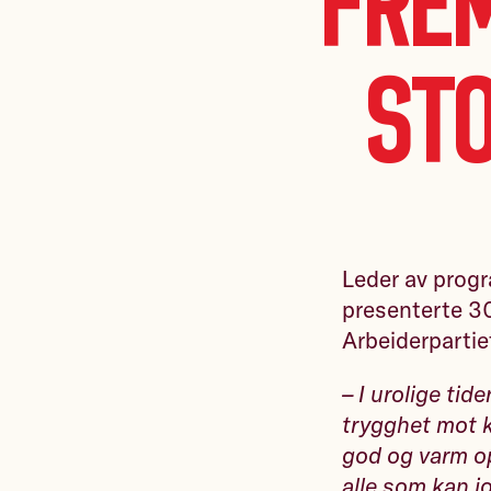
frem
st
Leder av progr
presenterte 30
Arbeiderparti
– I urolige tid
trygghet mot kr
god og varm op
alle som kan jo