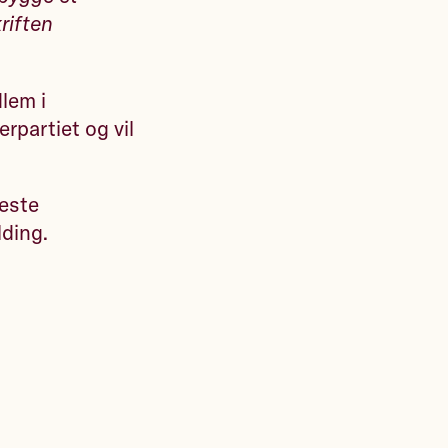
riften
lem i
rpartiet og vil
neste
lding.