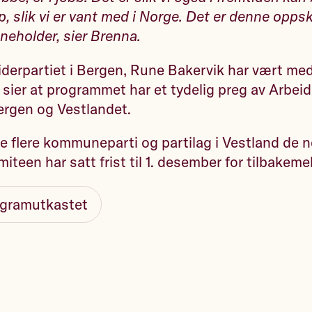
p, slik vi er vant med i Norge. Det er denne oppsk
eholder, sier Brenna.
derpartiet i Bergen, Rune Bakervik har vært med
sier at programmet har et tydelig preg av Arbeide
ergen og Vestlandet.
e flere kommuneparti og partilag i Vestland de 
teen har satt frist til 1. desember for tilbakeme
rogramutkastet