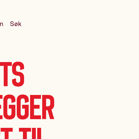
en
Søk
ets
egger