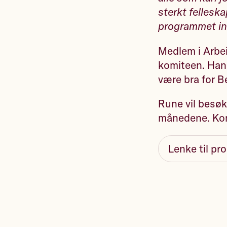
sterkt felleska
programmet inn
Medlem i Arbei
komiteen. Han 
være bra for B
Rune vil besøk
månedene. Komi
Lenke til p